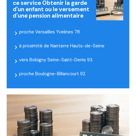
ce service Obtenir la garde
d'un enfant ou le versement
d'une pension alimentaire
proche Versailles Yvelines 78
à proximité de Nanterre Hauts-de-Seine
vers Bobigny Seine-Saint-Denis 93
proche Boulogne-Billancourt 92