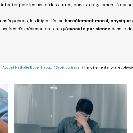
a intenter pour les uns ou les autres, consiste également à consei
.
conséquences, les litiges liés au
harcèlement moral, physique e
30 années d'expérience en tant qu'
avocate parisienne
dans le do
Avocat Nathalie Boyer Haouzi
Droit du travail
Harcèlement moral et physi