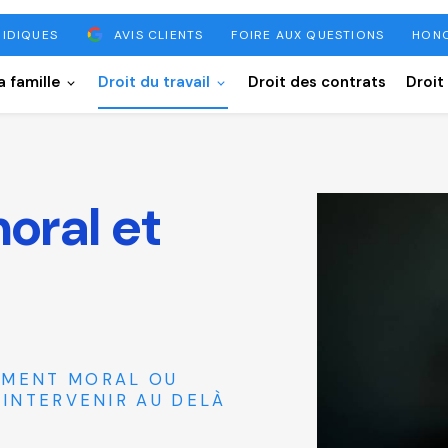
RIDIQUES
AVIS CLIENTS
FOIRE AUX QUESTIONS
HONO
a famille
Droit du travail
Droit des contrats
Droit
oral et
EMENT MORAL OU
 INTERVENIR AU DELÀ